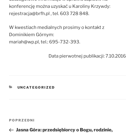
konferencję można uzyskać u Karoliny Krzywdy:
rejestracja@brfh.pl , tel. 603 728 848.
W kwestiach medialnych prosimy o kontakt z
Dominikiem Górnym:
mariah@wp.pl, tel.: 695-732-393.
Data pierwotnej publikacji: 7.10.2016
KATEGORIE
UNCATEGORIZED
Nawigacja
Poprzedni
POPRZEDNI
wpisu
wpis
Jasna Góra: przedsiębiorcy o Bogu, rodzinie,