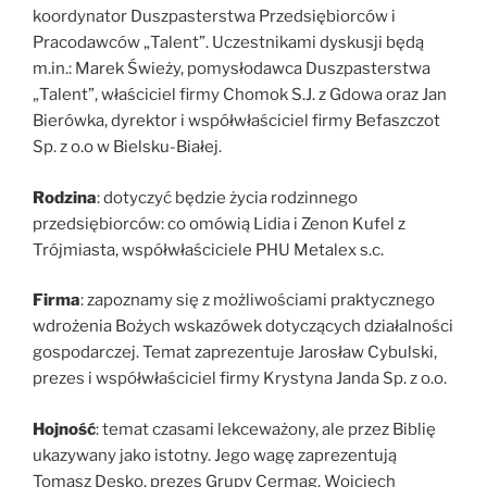
koordynator Duszpasterstwa Przedsiębiorców i
Pracodawców „Talent”. Uczestnikami dyskusji będą
m.in.: Marek Świeży, pomysłodawca Duszpasterstwa
„Talent”, właściciel firmy Chomok S.J. z Gdowa oraz Jan
Bierówka, dyrektor i współwłaściciel firmy Befaszczot
Sp. z o.o w Bielsku-Białej.
Rodzina
: dotyczyć będzie życia rodzinnego
przedsiębiorców: co omówią Lidia i Zenon Kufel z
Trójmiasta, współwłaściciele PHU Metalex s.c.
Firma
: zapoznamy się z możliwościami praktycznego
wdrożenia Bożych wskazówek dotyczących działalności
gospodarczej. Temat zaprezentuje Jarosław Cybulski,
prezes i współwłaściciel firmy Krystyna Janda Sp. z o.o.
Hojność
: temat czasami lekceważony, ale przez Biblię
ukazywany jako istotny. Jego wagę zaprezentują
Tomasz Desko, prezes Grupy Cermag, Wojciech