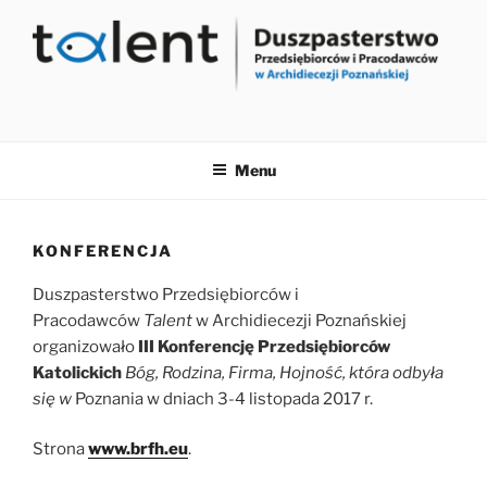
Przejdź
do
treści
Menu
KONFERENCJA
Duszpasterstwo Przedsiębiorców i
Pracodawców
Talent
w Archidiecezji Poznańskiej
organizowało
III Konferencję Przedsiębiorców
Katolickich
Bóg, Rodzina, Firma, Hojność, która odbyła
się w
Poznania w dniach 3-4 listopada 2017 r.
Strona
www.brfh.eu
.