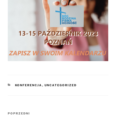
KATEGORIE
KONFERENCJA
,
UNCATEGORIZED
Nawigacja
Poprzedni
POPRZEDNI