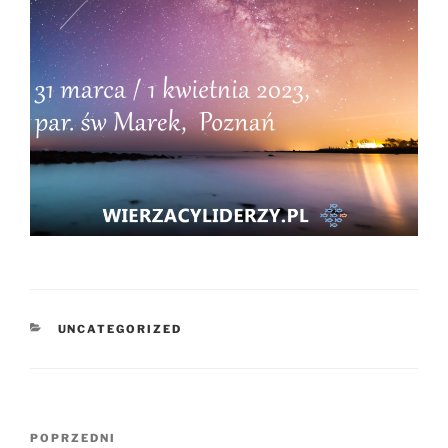
KATEGORIE
UNCATEGORIZED
Nawigacja
Poprzedni
POPRZEDNI