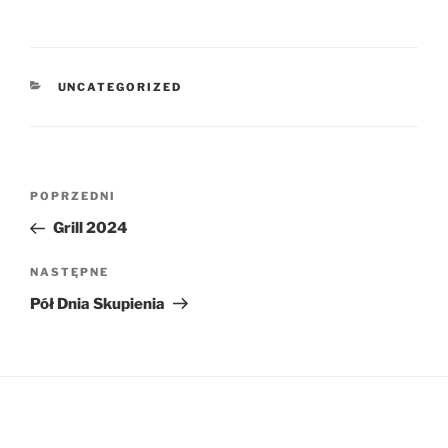
KATEGORIE
UNCATEGORIZED
Nawigacja
Poprzedni
POPRZEDNI
wpisu
wpis
Grill 2024
Następny
NASTĘPNE
wpis
Pół Dnia Skupienia